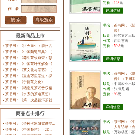
定价：
128
元
作 者
详细信息
书名：
茶书网：《
传》
最新商品上市
版别：
时代文艺出
作者：
西岭雪著
茶书网：《浴火重生：衢州古...
定价：
59.8
元
茶书网：《中国陶瓷辞典》（...
茶书网：《养生茶饮速查：彩...
详细信息
茶书网：《中国茶叶图解全书...
茶书网：《茶文化与茶艺》（...
书名：
茶书网：《
茶书网：《重走万里茶道：探...
传》（中国工.
茶书网：《宁德茶文化》
版别：
中国农业出
茶书网：《赣南采茶戏音乐精...
作者：
张海龙 诸...
茶书网：《水煮的茶道茶艺》
定价：
98
元
茶书网：《第一次品普洱茶就...
详细信息
商品点击排行
书名：
茶书网：《
茶书网：《茶树抗寒研究进展...
人采访录：台.
茶书网：《中国茶艺》（2D...
版别：
万卷楼图书