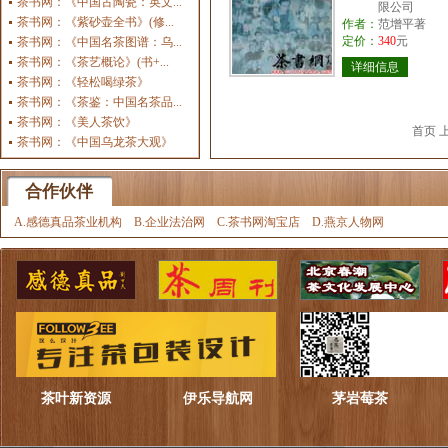
茶书网：《中国古陶瓷：英文...
限公司
茶书网：《紫砂壶全书》(修...
作者：
范增平著
定价：
340
元
茶书网：《中国名茶图谱：乌...
茶书网：《茶艺概论》(书+...
详细信息
茶书网：《轻松喝绿茶》
茶书网：《茶鉴：中国名茶品...
茶书网：《美人茶饮》
首页 
茶书网：《中国乌龙茶大观》
合作伙伴
A.感德真品茶业机构
B.企业法治网
C.茶书网淘宝店
D.燕京人物网
茶叶新资源
伊乐导航网
茅岩莓茶