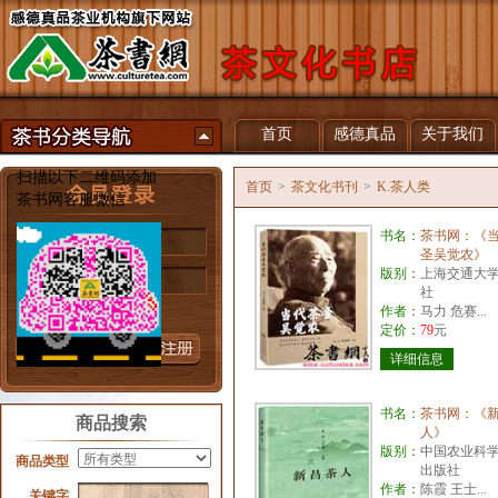
首页
感德真品
关于我们
扫描以下二维码添加
首页
>
茶文化书刊
>
K.茶人类
茶书网客服微信
书名：
茶书网：《
用户名
圣吴觉农》
版别：
上海交通大
密 码
社
作者：
马力 危赛...
忘记密码？
定价：
79
元
详细信息
书名：
茶书网：《
商品搜索
人》
版别：
中国农业科
商品类型
出版社
作者：
陈霞 王士...
关键字