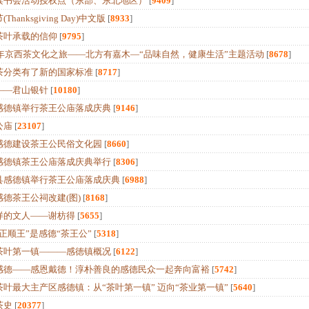
读书会活动授权点（东部、东北地区）
[
9409
]
Thanksgiving Day)中文版
[
8933
]
茶叶承载的信仰
[
9795
]
14年京西茶文化之旅——北方有嘉木—“品味自然，健康生活”主题活动
[
8678
]
茶分类有了新的国家标准
[
8717
]
——君山银针
[
10180
]
感德镇举行茶王公庙落成庆典
[
9146
]
公庙
[
23107
]
感德建设茶王公民俗文化园
[
8660
]
感德镇茶王公庙落成庆典举行
[
8306
]
县感德镇举行茶王公庙落成庆典
[
6988
]
感德茶王公祠改建(图)
[
8168
]
样的文人——谢枋得
[
5655
]
正顺王”是感德“茶王公”
[
5318
]
茶叶第一镇———感徳镇概况
[
6122
]
感德——感恩戴德！淳朴善良的感德民众一起奔向富裕
[
5742
]
茶叶最大主产区感德镇：从“茶叶第一镇” 迈向“茶业第一镇”
[
5640
]
茶史
[
20377
]