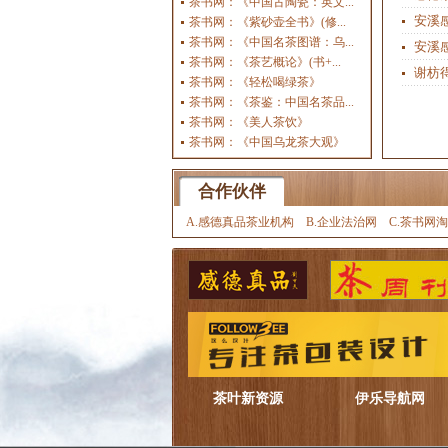
茶书网：《中国古陶瓷：英文...
安溪
茶书网：《紫砂壶全书》(修...
茶书网：《中国名茶图谱：乌...
安溪
茶书网：《茶艺概论》(书+...
谢枋
茶书网：《轻松喝绿茶》
茶书网：《茶鉴：中国名茶品...
茶书网：《美人茶饮》
茶书网：《中国乌龙茶大观》
合作伙伴
A.感德真品茶业机构
B.企业法治网
C.茶书网
茶叶新资源
伊乐导航网