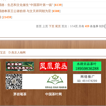
感德：生态和文化催生“中国茶叶第一镇”
[
6139
]
感德奉茶王公谢枋得 与文天祥同朝为官
[
6508
]
得
[
21459
]
首页 上页
下页
尾页
页次：1/14页 共有
419
条逸事 转到
淘宝店
D.燕京人物网
茅岩莓茶
中国茶叶网