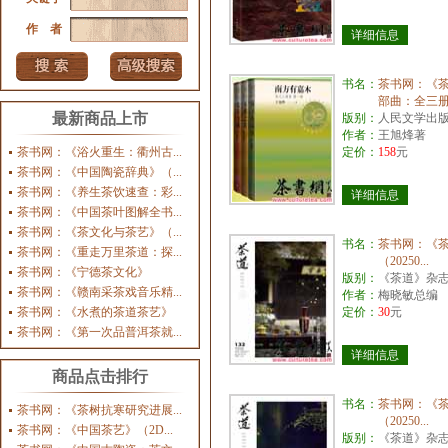
作 者
详细信息
书名：
茶书网：《
部曲：全三册.
最新商品上市
版别：
人民文学出
作者：
王旭烽著
茶书网：《浴火重生：衢州古...
定价：
158
元
茶书网：《中国陶瓷辞典》（...
茶书网：《养生茶饮速查：彩...
详细信息
茶书网：《中国茶叶图解全书...
茶书网：《茶文化与茶艺》（...
书名：
茶书网：《
茶书网：《重走万里茶道：探...
（20250...
茶书网：《宁德茶文化》
版别：
《茶道》杂
茶书网：《赣南采茶戏音乐精...
作者：
梅晓敏总编
茶书网：《水煮的茶道茶艺》
定价：
30
元
茶书网：《第一次品普洱茶就...
详细信息
商品点击排行
书名：
茶书网：《
茶书网：《茶树抗寒研究进展...
（20250...
茶书网：《中国茶艺》（2D...
版别：
《茶道》杂