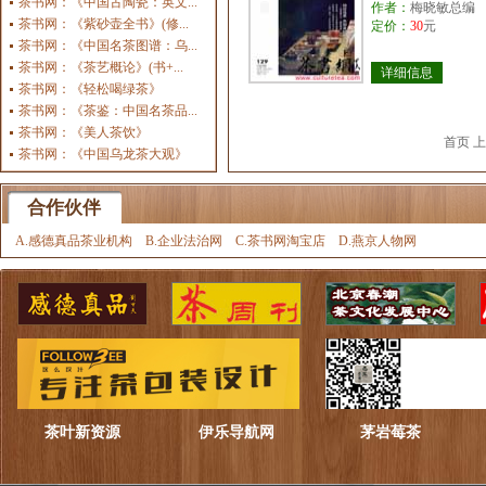
茶书网：《中国古陶瓷：英文...
作者：
梅晓敏总编
茶书网：《紫砂壶全书》(修...
定价：
30
元
茶书网：《中国名茶图谱：乌...
茶书网：《茶艺概论》(书+...
详细信息
茶书网：《轻松喝绿茶》
茶书网：《茶鉴：中国名茶品...
茶书网：《美人茶饮》
首页 
茶书网：《中国乌龙茶大观》
合作伙伴
A.感德真品茶业机构
B.企业法治网
C.茶书网淘宝店
D.燕京人物网
茶叶新资源
伊乐导航网
茅岩莓茶