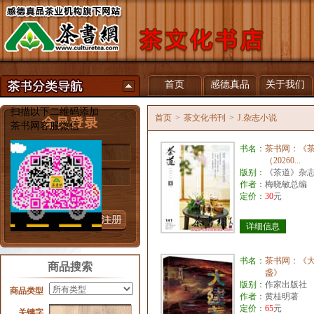
首页
感德真品
关于我们
扫描以下二维码添加
首页
>
茶文化书刊
>
J.杂志小说
茶书网客服微信
书名：
茶书网：《
用户名
（20260...
版别：
《茶道》杂
密 码
作者：
梅晓敏总编
定价：
30
元
忘记密码？
详细信息
书名：
茶书网：《
商品搜索
盏》
版别：
作家出版社
商品类型
作者：
黄桂明著
定价：
65
元
关键字