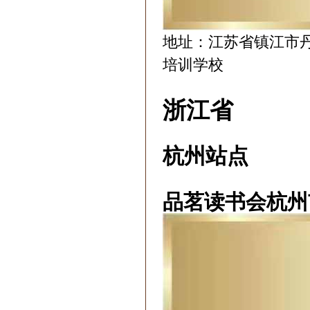
地址：江苏省镇江市丹
培训学校
浙江省
杭州站点
品茗读书会杭州