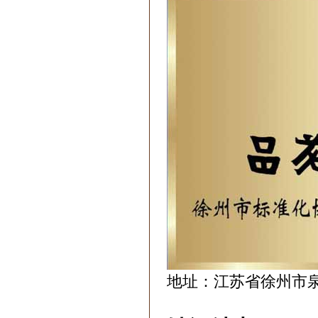
地址：江苏省徐州市泉