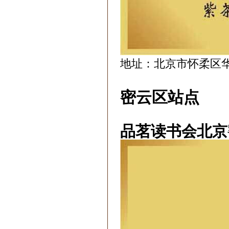
地址：北京市怀柔区华欣
密云区站点
品茗读书会北京