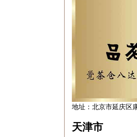
地址：北京市延庆区康
天津市