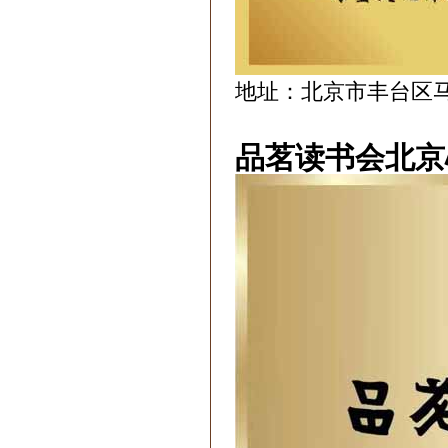
地址：北京市丰台区马连
品茗读书会北京