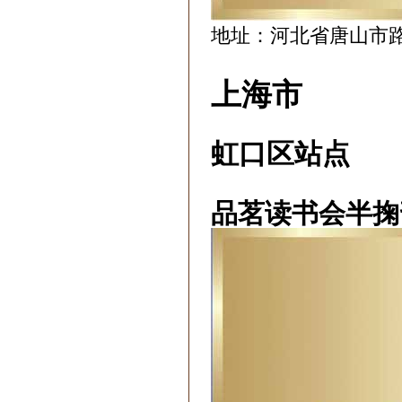
地址：河北省唐山市路
上海市
虹口区站点
品茗读书会半掬