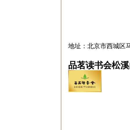
地址：北京市西城区马
品茗读书会松溪