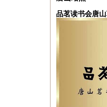
品茗读书会唐山