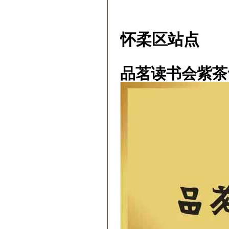
怀柔区站点
品茗读书会紫茶