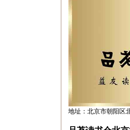
地址：北京市朝阳区