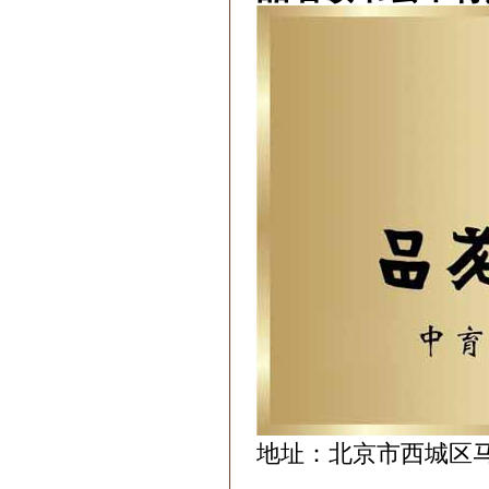
地址：北京市西城区马