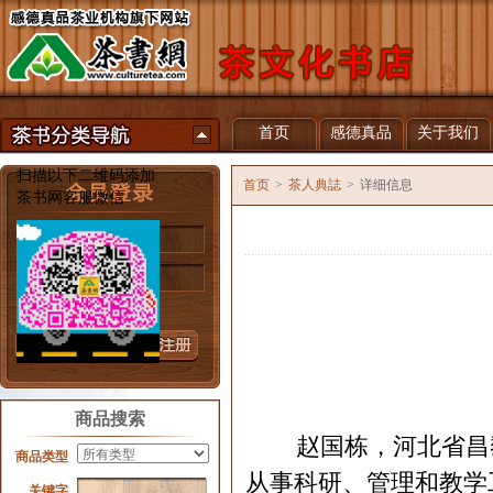
首页
感德真品
关于我们
扫描以下二维码添加
首页
>
茶人典誌
>
详细信息
茶书网客服微信
用户名
密 码
忘记密码？
商品搜索
赵国栋，河北省昌
商品类型
从事科研、管理和教学
关键字