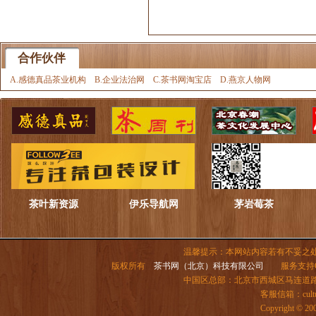
合作伙伴
A.感德真品茶业机构
B.企业法治网
C.茶书网淘宝店
D.燕京人物网
茶叶新资源
伊乐导航网
茅岩莓茶
温馨提示：本网站内容若有不妥之
版权所有
茶书网（北京）科技有限公司
服务支持QQ：
中国区总部：北京市西城区马连道路6号院
客服信箱：
cul
Copyright ©